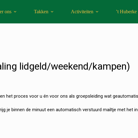
er ons
Takken
Activiteiten
’t Huberke