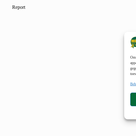
Om 
app
geg
toe
Beh