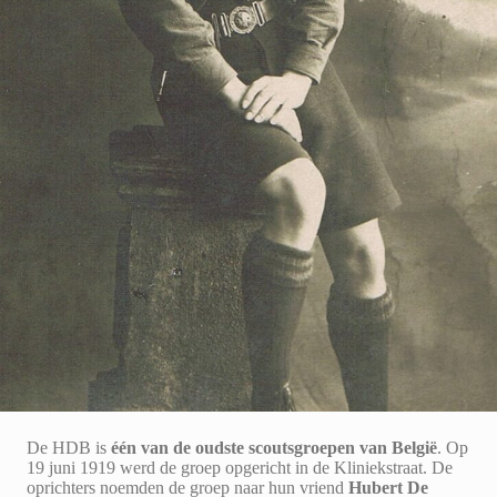
De HDB is
één van de oudste scoutsgroepen van België
. Op
19 juni 1919 werd de groep opgericht in de Kliniekstraat. De
oprichters noemden de groep naar hun vriend
Hubert De