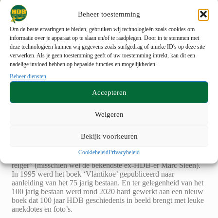
Beheer toestemming
Om de beste ervaringen te bieden, gebruiken wij technologieën zoals cookies om
informatie over je apparaat op te slaan en/of te raadplegen. Door in te stemmen met
deze technologieën kunnen wij gegevens zoals surfgedrag of unieke ID's op deze site
verwerken. Als je geen toestemming geeft of uw toestemming intrekt, kan dit een
nadelige invloed hebben op bepaalde functies en mogelijkheden.
Beheer diensten
Accepteren
Weigeren
Naast die herinneringen bestaat er ook zoiets als het
HDB-
Bekijk voorkeuren
archief
: dozen vol verslagen, Huberkes, kampbrieven, foto’s,
dia’s,… Maar ook enkele unieke stukken zoals het
Cookiebeleid
Privacybeleid
handgeschreven verslagboek met illustraties van “standvastige
reiger” (misschien wel de bekendste ex-HDB-er Marc Sleen).
In 1995 werd het boek ‘Vlantikoe’ gepubliceerd naar
aanleiding van het 75 jarig bestaan. En ter gelegenheid van het
100 jarig bestaan werd rond 2020 hard gewerkt aan een nieuw
boek dat 100 jaar HDB geschiedenis in beeld brengt met leuke
anekdotes en foto’s.