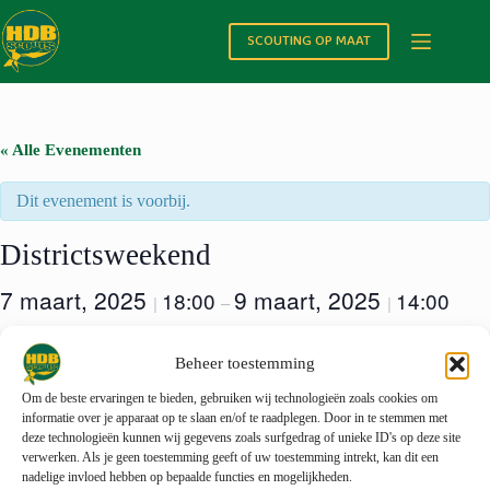
Ga
naar
SCOUTING OP MAAT
de
inhoud
« Alle Evenementen
Dit evenement is voorbij.
Districtsweekend
7 maart, 2025
9 maart, 2025
18:00
14:00
|
–
|
Meer informatie volgt via mail/huberke.
Beheer toestemming
Om de beste ervaringen te bieden, gebruiken wij technologieën zoals cookies om
informatie over je apparaat op te slaan en/of te raadplegen. Door in te stemmen met
deze technologieën kunnen wij gegevens zoals surfgedrag of unieke ID's op deze site
verwerken. Als je geen toestemming geeft of uw toestemming intrekt, kan dit een
nadelige invloed hebben op bepaalde functies en mogelijkheden.