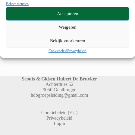
Beheer diensten
Accepteren
Toevoegen aan kalender
Weigeren
E
Bekijk voorkeuren
«
Gouwfilm
Districtsdag
»
v
Cookiebeleid
Privacybeleid
e
n
e
m
e
n
Scouts & Gidsen Hubert De Bruyker
t
Achterdries 52
N
9050 Gentbrugge
a
hdbgroepsleiding@gmail.com
v
i
g
Cookiebeleid (EU)
a
Privacybeleid
t
Login
i
e