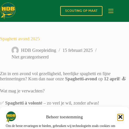
Ga
naar
SCOUTING OP MAAT
de
inhoud
Spaghetti avond 2025
HDB Groepleiding
15 februari 2025
Niet gecategoriseerd
Zin in een avond vol gezelligheid, heerlijke spaghetti en fijne
herinneringen? Kom dan naar onze
Spaghetti-avond
op
12 april
! 🍝
Wat mag je verwachten?
✅
Spaghetti à volonté
– zo veel je wil, zonder afwas!
✅
Kampvuur
– want een scoutsavond is niet compleet zonder! 🔥
Beheer toestemming
Om de beste ervaringen te bieden, gebruiken wij technologieën zoals cookies om
✅
Foto’s van het voorbije scoutsjaar
– lach, huil en geniet van de